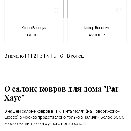
Ковер Венеция
Ковер Венеция
6000 ₽
42000 ₽
|
|
|
|
|
|
|
В начало
1
2
3
4
5
6
В конец
О салоне ковров для дома "Раг
Хаус"
В нашем салоне ковров в ТРК "Рига Молл" (на Новорижском
шоссе) в Москве представлено только в наличии более 3000
ковров машинного и ручного производств.