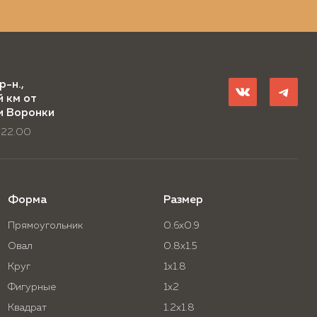
р-н.,
й км от
и Воронки
 22.00
Форма
Размер
Прямоугольник
0.6x0.9
Овал
0.8x1.5
Круг
1x1.8
Фигурные
1x2
Квадрат
1.2x1.8