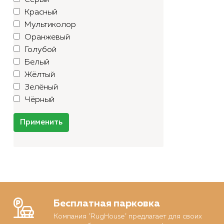
Серый
Красный
Мультиколор
Оранжевый
Голубой
Белый
Жёлтый
Зелёный
Чёрный
Применить
Бесплатная парковка
Компания "RugHouse" предлагает для своих